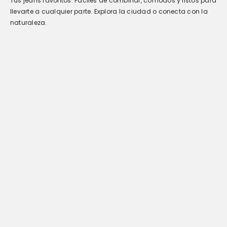
Tus jeans favoritos. Fáciles de combinar, cómodos y listos para
llevarte a cualquier parte. Explora la ciudad o conecta con la
naturaleza.